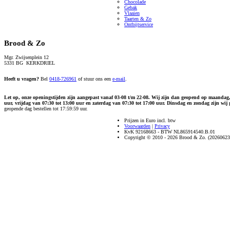
Chocolade
Gebak
Vlaaien
Taarten & Zo
Ontbijtservice
Brood & Zo
Mgr. Zwijsenplein 12
5331 BG KERKDRIEL
Heeft u vragen?
Bel
0418-726961
of stuur ons een
e-mail
.
Let op, onze openingstijden zijn aangepast vanaf 03-08 t/m 22-08. Wij zijn dan geopend op maandag
uur, vrijdag van 07:30 tot 13:00 uur en zaterdag van 07:30 tot 17:00 uur. Dinsdag en zondag zijn wij 
geopende dag bestellen tot 17:59:59 uur.
Prijzen in Euro incl. btw
Voorwaarden
|
Privacy
KvK 92168663 - BTW NL865914540.B.01
Copyright © 2010 - 2026 Brood & Zo. (20260623 