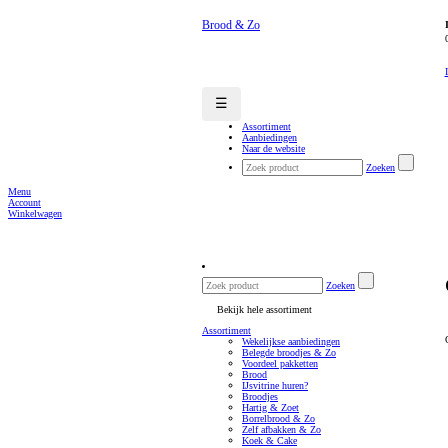
Brood & Zo
☰
Assortiment
Aanbiedingen
Naar de website
Zoeken
Menu
Account
Winkelwagen
Zoeken
Bekijk hele assortiment
Assortiment
Wekelijkse aanbiedingen
Belegde broodjes & Zo
Voordeel pakketten
Brood
IJsvitrine huren?
Broodjes
Hartig & Zoet
Borrelbrood & Zo
Zelf afbakken & Zo
Koek & Cake