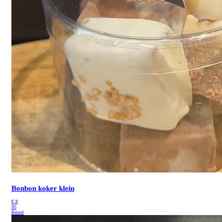
Bonbon koker klein
€
8
95
Bestel