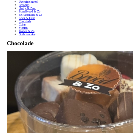
IJsvitrine huren?
Broodjes
Hartig & Zoet
Borrelbrood & Zo
Zelf afbakken & Zo
Koek & Cake
Chocolade
Gebak
Vlaaien
Taarten & Zo
Ontbijtservice
Chocolade