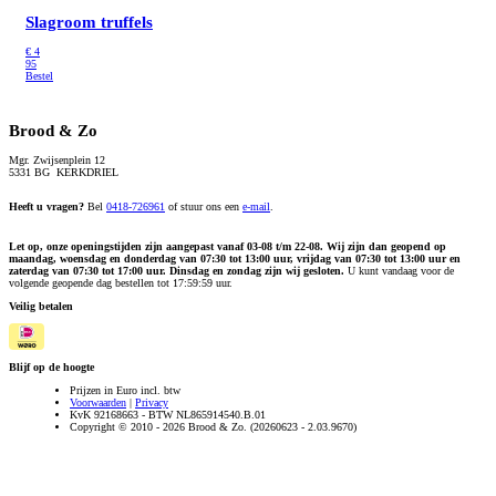
Slagroom truffels
€
4
95
Bestel
Brood & Zo
Mgr. Zwijsenplein 12
5331 BG KERKDRIEL
Heeft u vragen?
Bel
0418-726961
of stuur ons een
e-mail
.
Let op, onze openingstijden zijn aangepast vanaf 03-08 t/m 22-08. Wij zijn dan geopend op
maandag, woensdag en donderdag van 07:30 tot 13:00 uur, vrijdag van 07:30 tot 13:00 uur en
zaterdag van 07:30 tot 17:00 uur. Dinsdag en zondag zijn wij gesloten.
U kunt vandaag voor de
volgende geopende dag bestellen tot 17:59:59 uur.
Veilig betalen
Blijf op de hoogte
Prijzen in Euro incl. btw
Voorwaarden
|
Privacy
KvK 92168663 - BTW NL865914540.B.01
Copyright © 2010 - 2026 Brood & Zo. (20260623 - 2.03.9670)