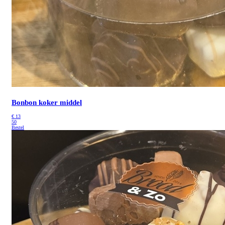
Bonbon koker middel
€
13
50
Bestel