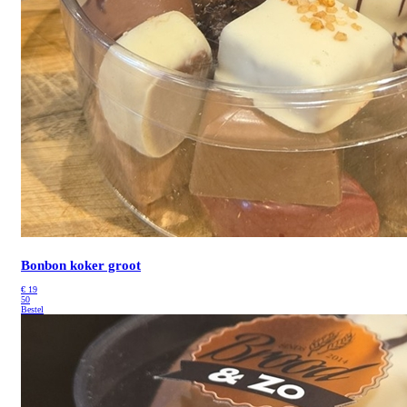
Bonbon koker groot
€
19
50
Bestel