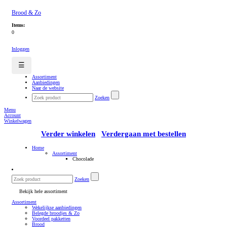
Brood & Zo
Items:
0
Inloggen
☰
Assortiment
Aanbiedingen
Naar de website
Zoeken
Menu
Account
Winkelwagen
Verder winkelen
Verdergaan met bestellen
Home
Assortiment
Chocolade
Zoeken
Bekijk hele assortiment
Assortiment
Wekelijkse aanbiedingen
Belegde broodjes & Zo
Voordeel pakketten
Brood