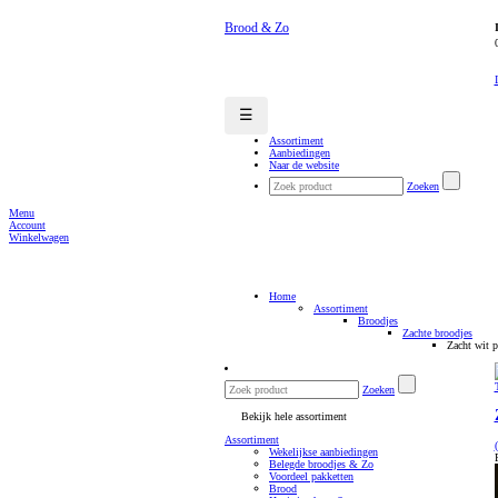
Brood & Zo
☰
Assortiment
Aanbiedingen
Naar de website
Zoeken
Menu
Account
Winkelwagen
Home
Assortiment
Broodjes
Zachte broodjes
Zacht wit p
Zoeken
Bekijk hele assortiment
Assortiment
Wekelijkse aanbiedingen
Belegde broodjes & Zo
Voordeel pakketten
Brood