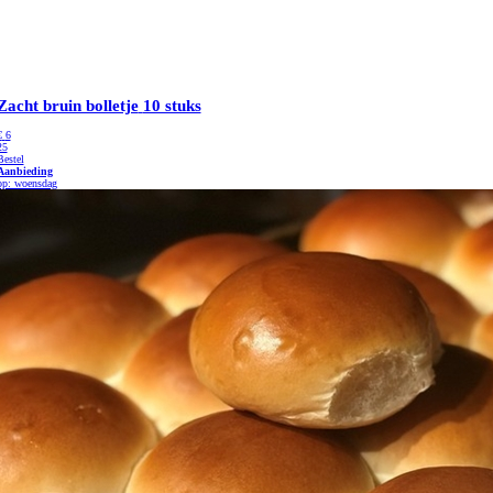
Zacht bruin bolletje
10 stuks
€
6
25
Bestel
Aanbieding
op: woensdag