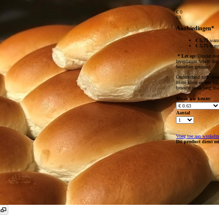
€ 0
63
Aanbiedingen*
€ 5.75
wann
€ 5.75
wann
* Let op:
Omdat even
leverdatum wordt de ui
bestellen getoond.
Onderscheid zich door
frisse kleur en een le
broodje extra lang ma
Maak uw keuze:
Aantal
Voeg toe aan winkel
Dit product dient m