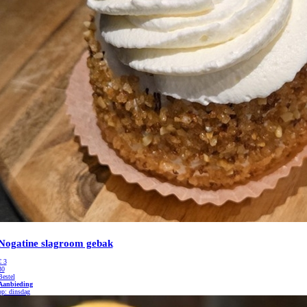
Nogatine slagroom gebak
€
3
30
Bestel
Aanbieding
op: dinsdag