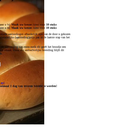
eer u bij
Maak uw keuze:
kiest voor
10 stuks
eer u bij
Maak uw keuze:
kiest voor
10 stuks
tuele aanbiedingen afhankelijk zijn van de door u gekozen
teindelijke (aanbieding)prijs pas in de laatste stap van het
 de toevoeging van extra melk dit geeft het broodje een
kker smaak. Door een ambachtelijke bereiding blijft dit
ls.
mand
inimaal 1 dag van tevoren besteld te worden!