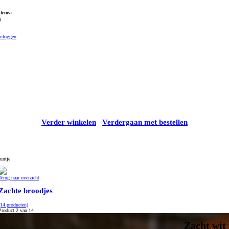
Items:
0
Inloggen
Verder winkelen
Verdergaan met bestellen
untje
Terug naar overzicht
Zachte broodjes
(14 producten)
Product 2 van 14
Zacht wit