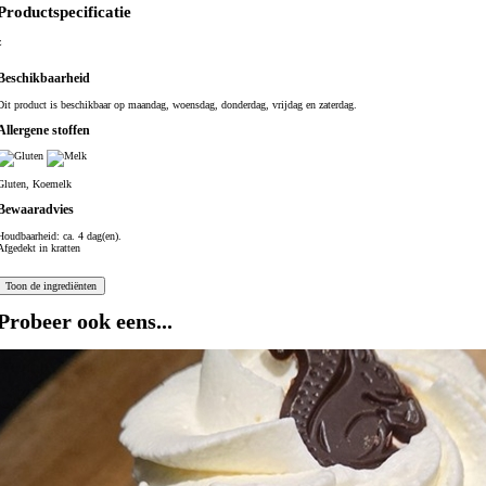
Productspecificatie
z
Beschikbaarheid
Dit product is beschikbaar op maandag, woensdag, donderdag, vrijdag en zaterdag.
Allergene stoffen
Gluten, Koemelk
Bewaaradvies
Houdbaarheid: ca. 4 dag(en).
Afgedekt in kratten
Probeer ook eens...