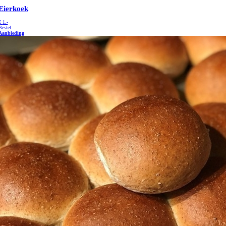
Eierkoek
€
1.-
Bestel
Aanbieding