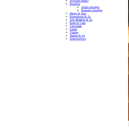
IJsvitrine huren?
Broodjes
Zachte broodjes
Krokante broodjes
Hartig & Zoet
Borrelbrood & Zo
Zelf afbakken & Zo
Koek & Cake
Chocolade
Gebak
Vlaaien
Taarten & Zo
Ontbijtservice