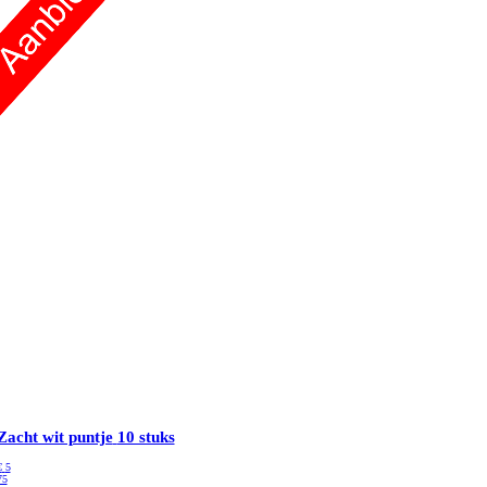
Zacht wit puntje
10 stuks
€
5
75