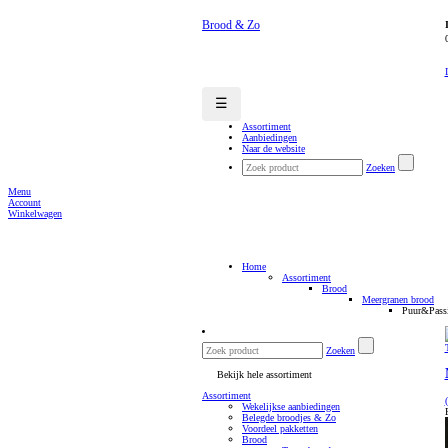
Brood & Zo
☰
Assortiment
Aanbiedingen
Naar de website
Zoeken
Menu
Account
Winkelwagen
Home
Assortiment
Brood
Meergranen brood
Puur&Passi
Zoeken
Bekijk hele assortiment
Assortiment
Wekelijkse aanbiedingen
Belegde broodjes & Zo
Voordeel pakketten
Brood