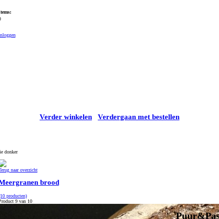
Items:
0
Inloggen
Verder winkelen
Verdergaan met bestellen
e donker
Terug naar overzicht
Meergranen brood
(10 producten)
Product 9 van 10
Puur&Pas