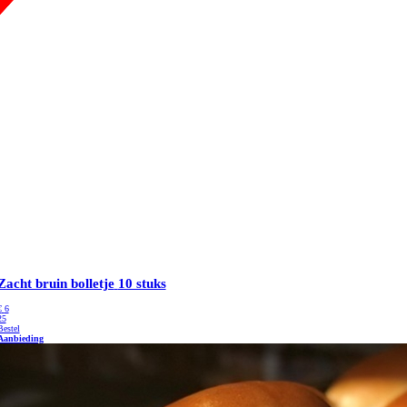
Zacht bruin bolletje
10 stuks
€
6
25
Bestel
Aanbieding