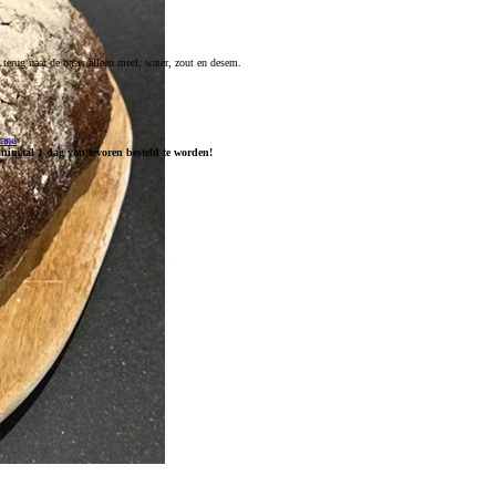
 terug naar de basis alleen meel, water, zout en desem.
mand
inimaal 1 dag van tevoren besteld te worden!