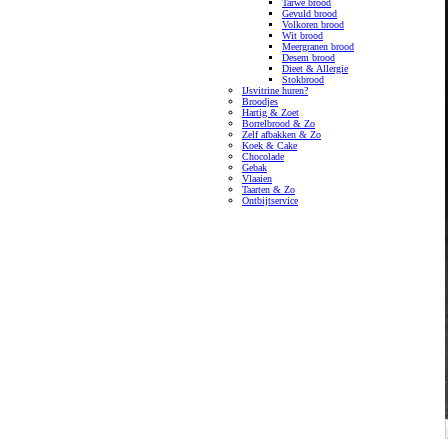
Tarwe brood
Gevuld brood
Volkoren brood
Wit brood
Meergranen brood
Desem brood
Dieet & Allergie
Stokbrood
IJsvitrine huren?
Broodjes
Hartig & Zoet
Borrelbrood & Zo
Zelf afbakken & Zo
Koek & Cake
Chocolade
Gebak
Vlaaien
Taarten & Zo
Ontbijtservice