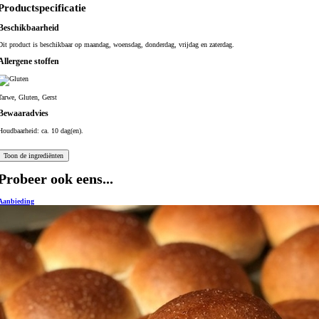
Productspecificatie
Beschikbaarheid
Dit product is beschikbaar op maandag, woensdag, donderdag, vrijdag en zaterdag.
Allergene stoffen
Tarwe, Gluten, Gerst
Bewaaradvies
Houdbaarheid: ca. 10 dag(en).
Probeer ook eens...
Aanbieding