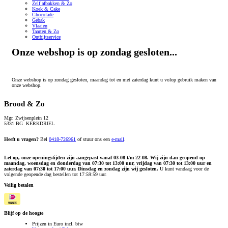
Zelf afbakken & Zo
Koek & Cake
Chocolade
Gebak
Vlaaien
Taarten & Zo
Ontbijtservice
Onze webshop is op zondag gesloten...
Onze webshop is op zondag gesloten, maandag tot en met zaterdag kunt u volop gebruik maken van
onze webshop.
Brood & Zo
Mgr. Zwijsenplein 12
5331 BG KERKDRIEL
Heeft u vragen?
Bel
0418-726961
of stuur ons een
e-mail
.
Let op, onze openingstijden zijn aangepast vanaf 03-08 t/m 22-08. Wij zijn dan geopend op
maandag, woensdag en donderdag van 07:30 tot 13:00 uur, vrijdag van 07:30 tot 13:00 uur en
zaterdag van 07:30 tot 17:00 uur. Dinsdag en zondag zijn wij gesloten.
U kunt vandaag voor de
volgende geopende dag bestellen tot 17:59:59 uur.
Veilig betalen
Blijf op de hoogte
Prijzen in Euro incl. btw