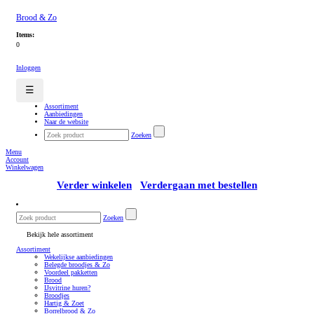
Brood & Zo
Items:
0
Inloggen
☰
Assortiment
Aanbiedingen
Naar de website
Zoeken
Menu
Account
Winkelwagen
Verder winkelen
Verdergaan met bestellen
Zoeken
Bekijk hele assortiment
Assortiment
Wekelijkse aanbiedingen
Belegde broodjes & Zo
Voordeel pakketten
Brood
IJsvitrine huren?
Broodjes
Hartig & Zoet
Borrelbrood & Zo